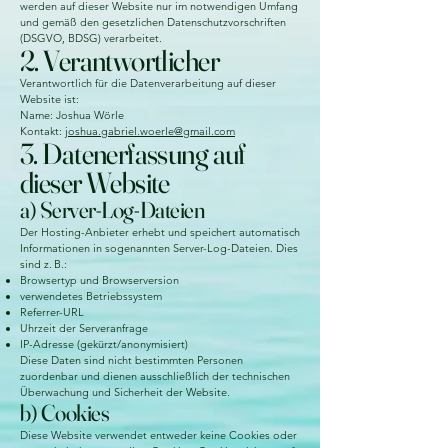
werden auf dieser Website nur im notwendigen Umfang
und gemäß den gesetzlichen Datenschutzvorschriften
(DSGVO, BDSG) verarbeitet.
2. Verantwortlicher
Verantwortlich für die Datenverarbeitung auf dieser
Website ist:
Name: Joshua Wörle
Kontakt:
joshua.gabriel.woerle@gmail.com
3. Datenerfassung auf
dieser Website
a) Server-Log-Dateien
Der Hosting-Anbieter erhebt und speichert automatisch
Informationen in sogenannten Server-Log-Dateien. Dies
sind z. B.:
Browsertyp und Browserversion
verwendetes Betriebssystem
Referrer-URL
Uhrzeit der Serveranfrage
IP-Adresse (gekürzt/anonymisiert)
Diese Daten sind nicht bestimmten Personen
zuordenbar und dienen ausschließlich der technischen
Überwachung und Sicherheit der Website.
b) Cookies
Diese Website verwendet entweder keine Cookies oder