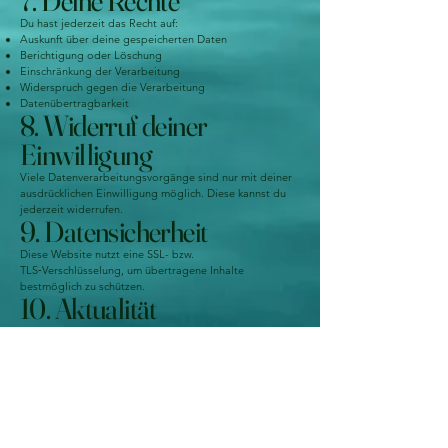
7. Deine Rechte
Du hast jederzeit das Recht auf:
Auskunft über deine gespeicherten Daten
Berichtigung oder Löschung
Einschränkung der Verarbeitung
Widerspruch gegen die Verarbeitung
Datenübertragbarkeit
8. Widerruf deiner
Einwilligung
Viele Datenverarbeitungsvorgänge sind nur mit deiner
ausdrücklichen Einwilligung möglich. Diese kannst du
jederzeit widerrufen.
9. Datensicherheit
Diese Website nutzt eine SSL- bzw.
TLS‑Verschlüsselung, um übertragene Inhalte
bestmöglich zu schützen.
10. Aktualität
Diese Datenschutzerklärung hat den Stand: Januar
2026. Ich behalte mir vor, sie bei Bedarf anzupassen.