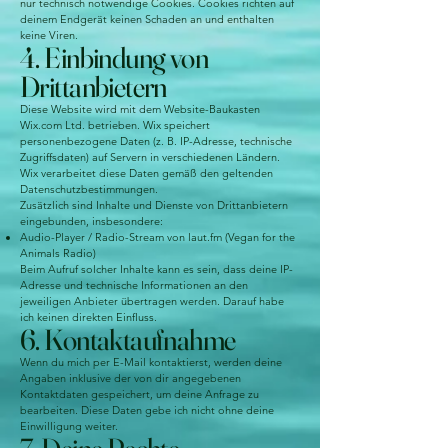
nur technisch notwendige Cookies. Cookies richten auf
deinem Endgerät keinen Schaden an und enthalten
keine Viren.
4. Einbindung von
Drittanbietern
Diese Website wird mit dem Website-Baukasten
Wix.com Ltd. betrieben. Wix speichert
personenbezogene Daten (z. B. IP-Adresse, technische
Zugriffsdaten) auf Servern in verschiedenen Ländern.
Wix verarbeitet diese Daten gemäß den geltenden
Datenschutzbestimmungen.
Zusätzlich sind Inhalte und Dienste von Drittanbietern
eingebunden, insbesondere:
Audio-Player / Radio-Stream von laut.fm (Vegan for the
Animals Radio)
Beim Aufruf solcher Inhalte kann es sein, dass deine IP-
Adresse und technische Informationen an den
jeweiligen Anbieter übertragen werden. Darauf habe
ich keinen direkten Einfluss.
6. Kontaktaufnahme
Wenn du mich per E-Mail kontaktierst, werden deine
Angaben inklusive der von dir angegebenen
Kontaktdaten gespeichert, um deine Anfrage zu
bearbeiten. Diese Daten gebe ich nicht ohne deine
Einwilligung weiter.