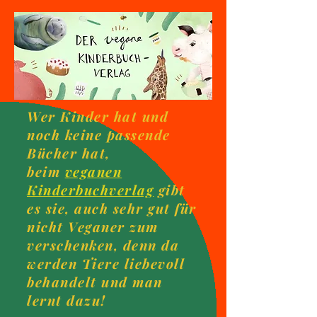
Wer Kinder hat und
noch keine passende
Bücher hat,
beim
veganen
Kinderbuchverlag
gibt
es sie, auch sehr gut für
nicht Veganer zum
verschenken, denn da
werden Tiere liebevoll
behandelt und man
lernt dazu!