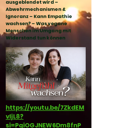
ausgeblendet wird –
Abwehrmechanismen &
Ignoranz – Kann Empathie
wachsen? – Was vegane
Menschen im Umgang mit
Widerstand tun können
https://youtu.be/7ZkdEM
vIjL8?
si=PqiOGJNEW6Dm8fnP