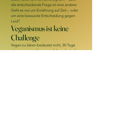
die entscheidende Frage ist eine andere:
Geht es nur um Ernährung auf Zeit – oder
um eine bewusste Entscheidung gegen
Leid?
Veganismus ist keine
Challenge
Vegan zu leben bedeutet nicht, 30 Tage
etwas auszuprobieren und danach wieder
zur Tagesordnung überzugehen. Es
bedeutet, Verantwortung zu übernehmen.
Für Tiere. Für fühlende Lebewesen, die
Angst, Schmerz und Stress erleben – nicht
theoretisch, sondern jeden einzelnen Tag.
Wenn Veganismus auf eine Challenge
reduziert wird, geht oft der Kern verloren:
das Leid der Tiere. Es geht nicht darum,
neue Rezepte zu testen oder „mal zu
schauen, wie man sich fühlt“. Es geht
darum, hinzuschauen – und eine
Konsequenz daraus zu ziehen.
Ernährung ist nicht der