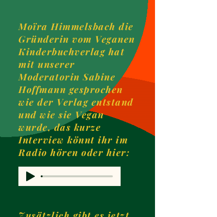
Moïra Himmelsbach die
Gründerin vom Veganen
Kinderbuchverlag hat
mit unserer
Moderatorin Sabine
Hoffmann gesprochen
wie der Verlag entstand
und wie sie Vegan
wurde, das kurze
Interview könnt ihr im
Radio hören oder hier:
Zusätzlich gibt es jetzt