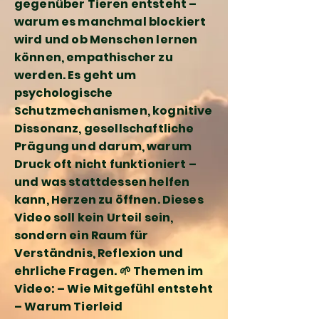
gegenüber Tieren entsteht –
warum es manchmal blockiert
wird und ob Menschen lernen
können, empathischer zu
werden. Es geht um
psychologische
Schutzmechanismen, kognitive
Dissonanz, gesellschaftliche
Prägung und darum, warum
Druck oft nicht funktioniert –
und was stattdessen helfen
kann, Herzen zu öffnen. Dieses
Video soll kein Urteil sein,
sondern ein Raum für
Verständnis, Reflexion und
ehrliche Fragen. 🌱 Themen im
Video: – Wie Mitgefühl entsteht
– Warum Tierleid